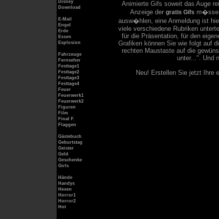
Disney
Animierte Gifs soweit das Auge reic
Download
Anzeige der
m�ssen S
gratis Gifs
E-Mail
ausw�hlen, eine Anmeldung ist hierb
Engel
viele verschiedene Rubriken unterte
Erde
für die Präsentation, für den eig
Essen
Grafiken können Sie wie folgt auf di
Explosion
rechten Maustaste auf die gewüns
Fahrzeuge
unter...". Und
Fernseher
Festtage1
Neu! Erstellen Sie jetzt Ihre
Festtage2
Festtage3
Festtage4
Feuer
Feuerwerk1
Feuerwerk2
Figuren
Film
Final F.
Flaggen
Gästebuch
Geburtstag
Geister
Geld
Geschenke
Girls
Hände
Handys
Hexen
Horror1
Horror2
Hot