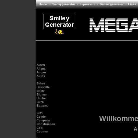
Home
-
Smileygenerator
-
Impressum
-
Bannergenerator
-
Links
Alarm
Aliens
Augen
Autos
Babys
Baustelle
Blitze
Blumen
Bücher
Büro
Buttons
CDs
Willkomme
Comic
Computer
Construction
A
Cool
Counter