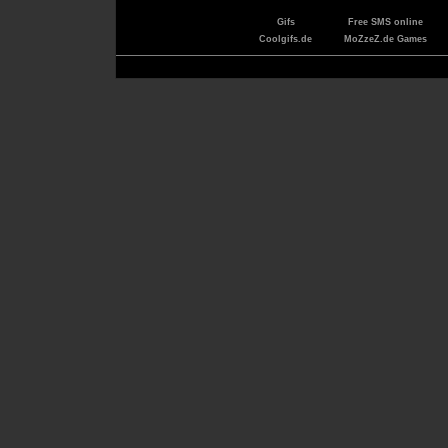
Gifs
Free SMS online
Coolgifs.de
MoZzeZ.de Games