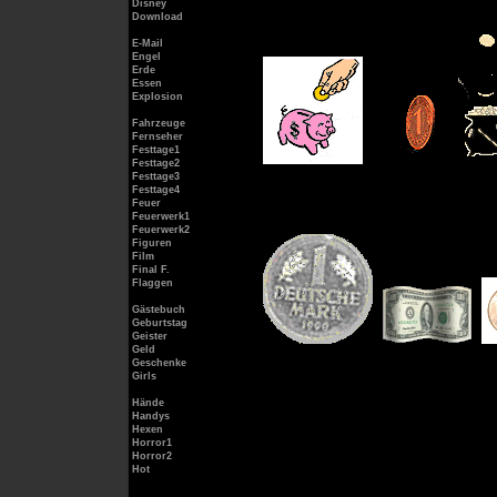
Disney
Download
E-Mail
Engel
Erde
Essen
Explosion
Fahrzeuge
Fernseher
Festtage1
Festtage2
Festtage3
Festtage4
Feuer
Feuerwerk1
Feuerwerk2
Figuren
Film
Final F.
Flaggen
Gästebuch
Geburtstag
Geister
Geld
Geschenke
Girls
Hände
Handys
Hexen
Horror1
Horror2
Hot