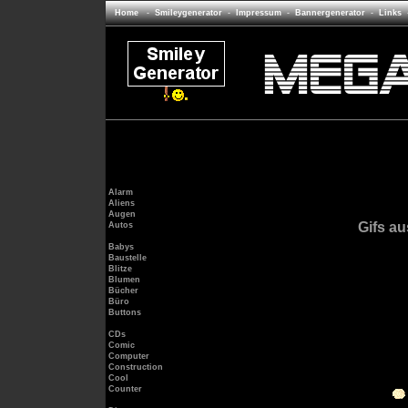
Home
-
Smileygenerator
-
Impressum
-
Bannergenerator
-
Links
Alarm
Aliens
Augen
Gifs au
Autos
Babys
Baustelle
Blitze
Blumen
Bücher
Büro
Buttons
CDs
Comic
Computer
Construction
Cool
Counter