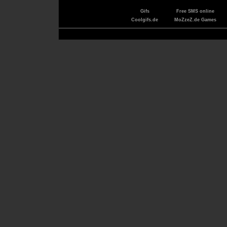
Gifs
Free SMS online
Coolgifs.de
MoZzeZ.de Games