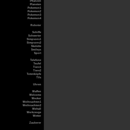
Pflanzen
Planeten
Pokemon1
Pokemon2
Pokemon3
Pokemon4
Roboter
Schiffe
Schwerter
Simpsons1
Simpsons2
Skelette
Smileys
Sport
Telefone
Teufel
Tiere1
Tiere2
Totenköpfe
TVs
Uhren
Waffen
Welcome
Wecker
Weihnachten1
Weihnachten2
Weltall
Werkzeuge
Wetter
Zauberer