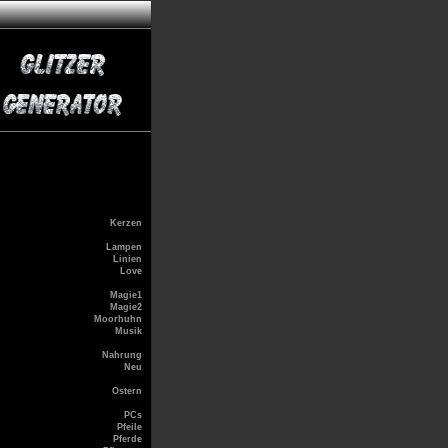
Kerzen
Lampen
Linien
Love
Magie1
Magie2
Moorhuhn
Musik
Nahrung
Neu
Ostern
PCs
Pfeile
Pferde