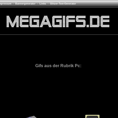
mpressum
-
Bannergenerator
-
Links
-
Glitzer-Text-Generator
Gifs aus der Rubrik
Pc
: