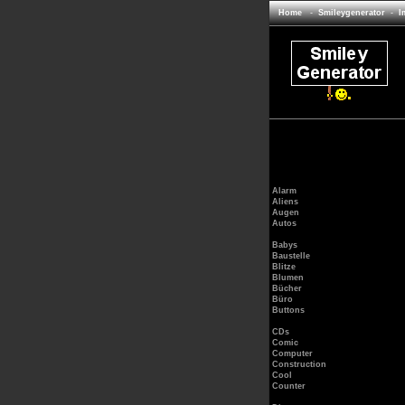
Home
-
Smileygenerator
-
I
Alarm
Aliens
Augen
Autos
Babys
Baustelle
Blitze
Blumen
Bücher
Büro
Buttons
CDs
Comic
Computer
Construction
Cool
Counter