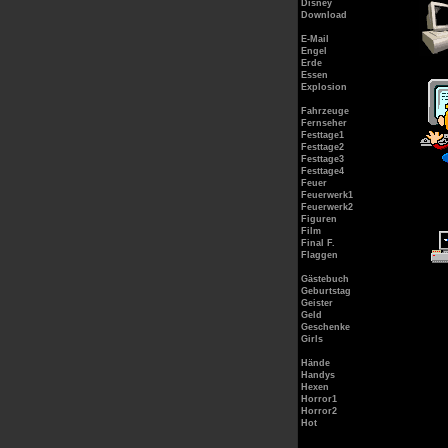
Disney
Download
E-Mail
Engel
Erde
Essen
Explosion
Fahrzeuge
Fernseher
Festtage1
Festtage2
Festtage3
Festtage4
Feuer
Feuerwerk1
Feuerwerk2
Figuren
Film
Final F.
Flaggen
Gästebuch
Geburtstag
Geister
Geld
Geschenke
Girls
Hände
Handys
Hexen
Horror1
Horror2
Hot